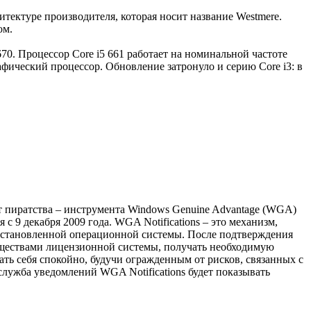
тектуре производителя, которая носит название Westmere.
ом.
 670. Процессор Core i5 661 работает на номинальной частоте
афический процессор. Обновление затронуло и серию Core i3: в
 от пиратства – инструмента Windows Genuine Advantage (WGA)
 с 9 декабря 2009 года. WGA Notifications – это механизм,
установленной операционной системы. После подтверждения
уществами лицензионной системы, получать необходимую
ть себя спокойно, будучи огражденным от рисков, связанных с
ужба уведомлений WGA Notifications будет показывать