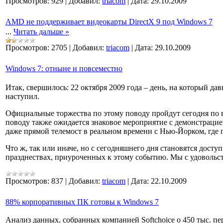
Просмотров:
929
|
Добавил:
triacom
|
Дата:
29.10.2009
AMD не поддерживает видеокарты DirectX 9 под Windows 7
...
Читать дальше »
Просмотров:
2705
|
Добавил:
triacom
|
Дата:
29.10.2009
Windows 7: отныне и повсеместно
Итак, свершилось: 22 октября 2009 года – день, на который д
наступил.
Официальные торжества по этому поводу пройдут сегодня по вс
поводу также ожидается знаковое мероприятие с демонстрац
даже прямой телемост в реальном времени с Нью-Йорком, где 
Что ж, так или иначе, но с сегодняшнего дня становятся дос
празднествах, приуроченных к этому событию. Мы с удовольс
Просмотров:
837
|
Добавил:
triacom
|
Дата:
22.10.2009
88% корпоративных ПК готовы к Windows 7
Анализ данных, собранных компанией Softchoice о 450 тыс. п