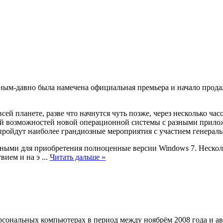
авным-давно была намечена официальная премьера и начало прод
ей планете, разве что начнутся чуть позже, через несколько час
ией возможностей новой операционной системы с разными прило
пройдут наиболее грандиозные мероприятия с участием генеральн
тупными для приобретения полноценные версии Windows 7. Неско
твием и на э
...
Читать дальше »
ерсональных компьютерах в период между ноябрём 2008 года и а