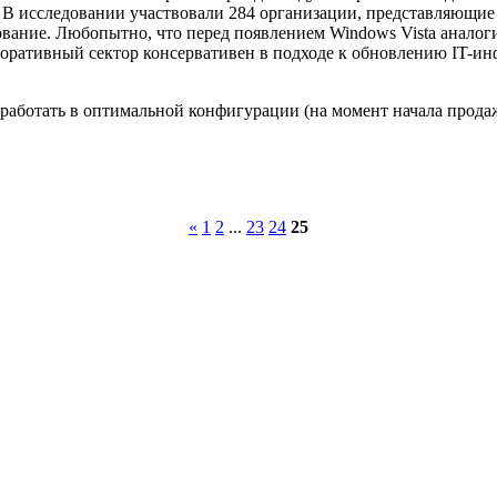
 В исследовании участвовали 284 организации, представляющи
зование. Любопытно, что перед появлением Windows Vista анал
ративный сектор консервативен в подходе к обновлению IT-инфр
т работать в оптимальной конфигурации (на момент начала прод
«
1
2
...
23
24
25