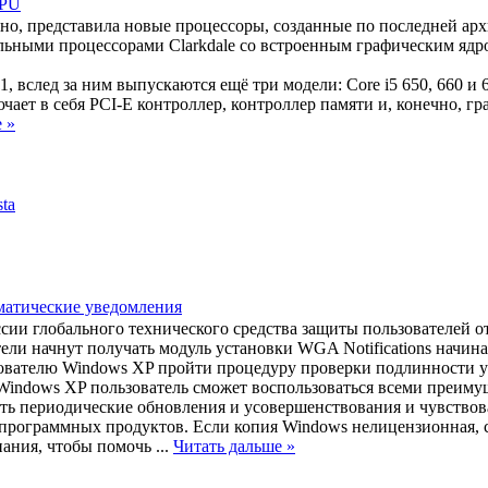
GPU
ано, представила
новые процессоры, созданные по последней архи
ольными процессорами Clarkdale со встроенным графическим ядр
61, вслед за ним выпускаются ещё три модели: Core i5 650, 660 и
чает в себя PCI-E контроллер, контроллер памяти и, конечно, гр
 »
ta
матические уведомления
России глобального технического средства защиты пользователей
атели начнут получать модуль установки WGA Notifications начиная
зователю Windows XP пройти процедуру проверки подлинности 
indows XP пользователь сможет воспользоваться всеми преим
ь периодические обновления и усовершенствования и чувствова
рограммных продуктов. Если копия Windows нелицензионная, сл
нания, чтобы помочь
...
Читать дальше »