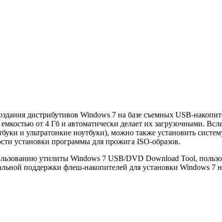
оздания дистрибутивов Windows 7 на базе съемных USB-накопите
 емкостью от 4 Гб и автоматически делает их загрузочными. Вс
буки и ультратонкие ноутбуки), можно также установить систему
сти установки программы для прожига ISO-образов.
ользованию утилиты Windows 7 USB/DVD Download Tool, пользов
альной поддержки флеш-накопителей для установки Windows 7 н