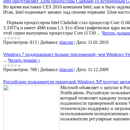
Intel представляет 32нм процессоры Clarkdale со встроенным 
Во время выставки CES 2010 компания Intel, как и было задум
Итак, Intel поднимает занавес над своими первыми 32нм наст
Первым процессором Intel
Clarkdale стал процессор Core i5 6
3.33ГГц и имеет 4Мб кэша L3. Его 45нм графическое ядро вклю
этой серии выпущены процессоры Core i3 530
...
Читать дальше
Просмотров:
813
|
Добавил:
triacom
|
Дата:
11.01.2010
Windows 7 поддерживает больше приложений, чем Windows Vis
...
Читать дальше »
Просмотров:
788
|
Добавил:
triacom
|
Дата:
11.12.2009
Российские пользователи пиратской Windows XP получат авто
Microsoft объявляет о запуске в 
Notifications. Российские пользов
который позволяет каждому поль
подлинности проверенной копии W
техническую поддержку и загружат
использованием нелицензионных п
пользователю регулярные напоми